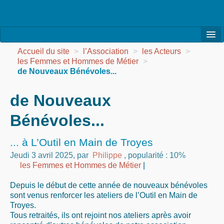
l’Association
Accueil du site
>
l’Association
>
les Acteurs
>
les Femmes et Hommes de Métier
>
la Vie de l’Association
de Nouveaux Bénévoles...
la Vie des Ateliers
de Nouveaux
les Evénements
Bénévoles...
les Réalisations
... à L’Outil en Main de Troyes
Agenda
Jeudi 3 avril 2025
,
par
Philippe
,
popularité : 10%
les Femmes et Hommes de Métier
|
Contact
Depuis le début de cette année de nouveaux bénévoles
sont venus renforcer les ateliers de l’Outil en Main de
Troyes.
Tous retraités, ils ont rejoint nos ateliers après avoir