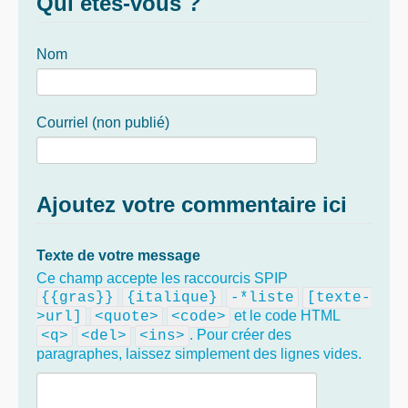
Qui êtes-vous ?
Nom
Courriel (non publié)
Ajoutez votre commentaire ici
Texte de votre message
Ce champ accepte les raccourcis SPIP
{{gras}}
{italique}
-*liste
[texte-
et le code HTML
>url]
<quote>
<code>
. Pour créer des
<q>
<del>
<ins>
paragraphes, laissez simplement des lignes vides.