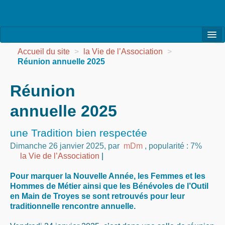
l’Association
Accueil du site
>
la Vie de l’Association
>
Réunion annuelle 2025
la Vie de l’Association
Réunion
la Vie des Ateliers
annuelle 2025
les Evénements
les Réalisations
une Tradition bien respectée
Dimanche 26 janvier 2025
,
par
mDm
,
popularité : 7%
Agenda
la Vie de l’Association
|
Contact
Pour marquer la Nouvelle Année, les Femmes et les
Hommes de Métier ainsi que les Bénévoles de l’Outil
en Main de Troyes se sont retrouvés pour leur
traditionnelle rencontre annuelle.