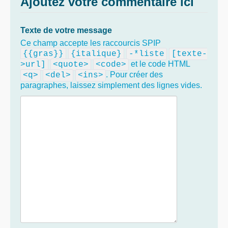
Ajoutez votre commentaire ici
Texte de votre message
Ce champ accepte les raccourcis SPIP
{{gras}}
{italique}
-*liste
[texte-
et le code HTML
>url]
<quote>
<code>
. Pour créer des
<q>
<del>
<ins>
paragraphes, laissez simplement des lignes vides.