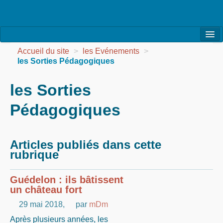
l’Association
Accueil du site
>
les Evénements
>
les Sorties Pédagogiques
la Vie de l’Association
les Sorties
la Vie des Ateliers
Pédagogiques
les Evénements
les Réalisations
Articles publiés dans cette
Agenda
rubrique
Contact
Guédelon : ils bâtissent
un château fort
29 mai 2018
,
par
mDm
Après plusieurs années, les