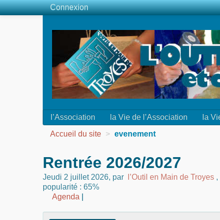
Connexion
l’Association
la Vie de l’Association
la Vi
Accueil du site
>
evenement
Rentrée 2026/2027
Jeudi 2 juillet 2026
,
par
l’Outil en Main de Troyes
,
popularité : 65%
Agenda
|