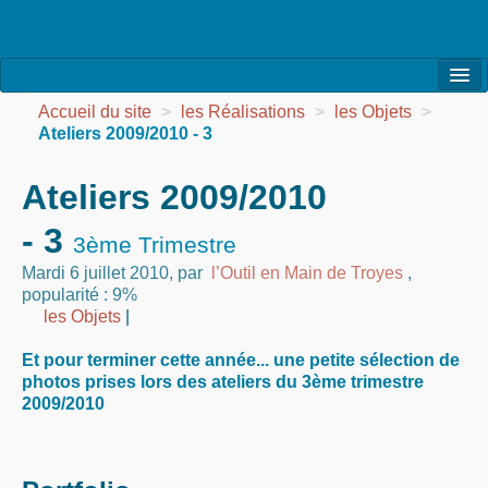
l’Association
Accueil du site
>
les Réalisations
>
les Objets
>
Ateliers 2009/2010 - 3
la Vie de l’Association
Ateliers 2009/2010
la Vie des Ateliers
- 3
les Evénements
3ème Trimestre
Mardi 6 juillet 2010
,
par
l’Outil en Main de Troyes
,
les Réalisations
popularité : 9%
les Objets
|
Agenda
Et pour terminer cette année... une petite sélection de
Contact
photos prises lors des ateliers du 3ème trimestre
2009/2010