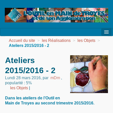
l’Association
Accueil du site
>
les Réalisations
>
les Objets
>
Ateliers 2015/2016 - 2
la Vie de l’Association
Ateliers
la Vie des Ateliers
2015/2016 - 2
les Evénements
Lundi 28 mars 2016
,
par
mDm
,
les Réalisations
popularité : 5%
les Objets
|
Agenda
Dans les ateliers de l’Outil en
Contact
Main de Troyes au second trimestre 2015/2016.