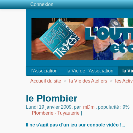
Connexion
l’Association
la Vie de l’Association
la Vi
Accueil du site
>
la Vie des Ateliers
>
les Activ
le Plombier
Lundi 19 janvier 2009
,
par
mDm
,
popularité : 9%
Plomberie - Tuyauterie
|
Il ne s’agit pas d’un jeu sur console vidéo !...