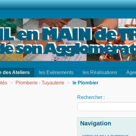
e des Ateliers
les Evénements
les Réalisations
Age
ités
>
Plomberie - Tuyauterie
>
le Plombier
Rechercher :
Navigation