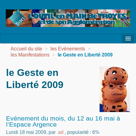
l’Association
Accueil du site
>
les Evénements
>
les Manifestations
>
le Geste en Liberté 2009
la Vie de l’Association
le Geste en
la Vie des Ateliers
Liberté 2009
les Evénements
les Réalisations
Agenda
Evénement du mois, du 12 au 16 mai à
Contact
l’Espace Argence
Lundi 18 mai 2009
,
par
ad
,
popularité : 6%