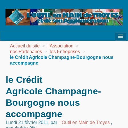
l’Association
Accueil du site
>
l’Association
>
nos Partenaires
>
les Entreprises
>
la Vie de l’Association
le Crédit Agricole Champagne-Bourgogne nous
accompagne
la Vie des Ateliers
le Crédit
les Evénements
Agricole Champagne-
les Réalisations
Bourgogne nous
Agenda
accompagne
Contact
Lundi 21 février 2011
,
par
l’Outil en Main de Troyes
,