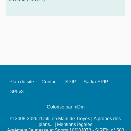
Plan du site
Contact
SPIP
Sarka-SPIP
GPLv3
Colorisé par mDm
© 2008-2026 l’Outil en Main de Troyes |
A propos des
plans...
|
Mentions légales
Agrément Jeunesse et Sports 10/08J073 - SIREN n° 503