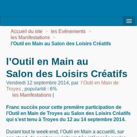
l’Association
Accueil du site
>
les Evénements
>
les Manifestations
>
la Vie de l’Association
l’Outil en Main au Salon des Loisirs Créatifs
la Vie des Ateliers
l’Outil en Main au
les Evénements
Salon des Loisirs Créatifs
les Réalisations
Vendredi 12 septembre 2014
,
par
l’Outil en Main de
Troyes
,
popularité : 6%
Agenda
les Manifestations
|
Contact
Franc succès pour cette première participation de
l’Outil en Main de Troyes au Salon des Loisirs Créatifs
qui s’est tenu à Troyes du 12 au 14 septembre 2014.
Durant tout le week-end, l’Outil en Main a accueilli, sur