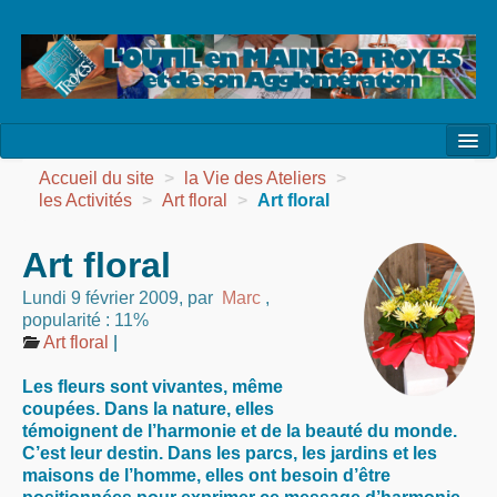
l’Association
Accueil du site
>
la Vie des Ateliers
>
les Activités
>
Art floral
>
Art floral
la Vie de l’Association
Art floral
la Vie des Ateliers
Lundi 9 février 2009
,
par
Marc
,
les Evénements
popularité : 11%
Art floral
|
les Réalisations
Les fleurs sont vivantes, même
Agenda
coupées. Dans la nature, elles
témoignent de l’harmonie et de la beauté du monde.
Contact
C’est leur destin. Dans les parcs, les jardins et les
maisons de l’homme, elles ont besoin d’être