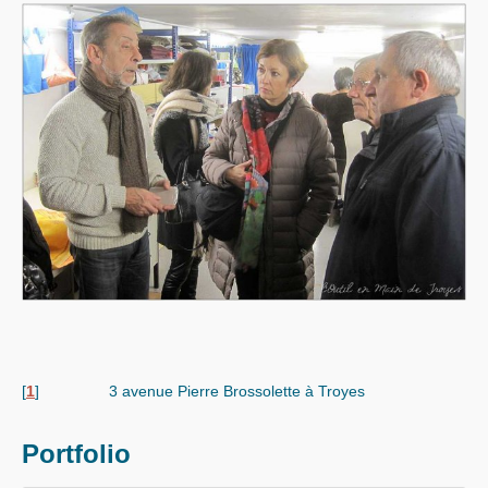
[
1
]
3 avenue Pierre Brossolette à Troyes
Portfolio