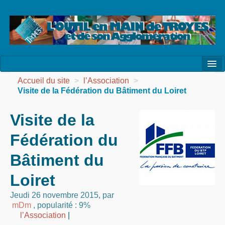
l’Association
Accueil du site
>
l’Association
>
Visite de la Fédération du Bâtiment du Loiret
la Vie de l’Association
Visite de la
la Vie des Ateliers
Fédération du
les Evénements
Bâtiment du
les Réalisations
Loiret
Agenda
Jeudi 26 novembre 2015
,
par
Contact
mDm
,
popularité : 9%
l’Association
|