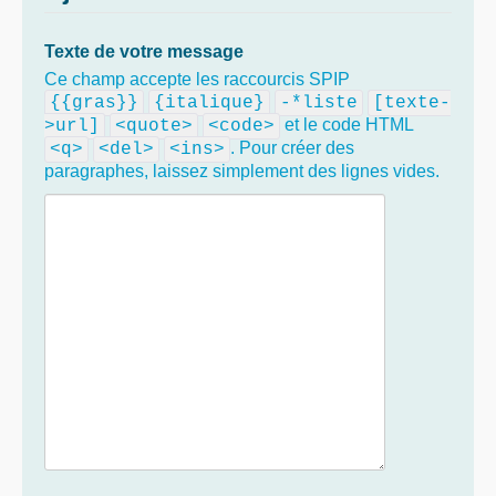
Texte de votre message
Ce champ accepte les raccourcis SPIP
{{gras}}
{italique}
-*liste
[texte-
et le code HTML
>url]
<quote>
<code>
. Pour créer des
<q>
<del>
<ins>
paragraphes, laissez simplement des lignes vides.