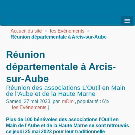
l’Association
Accueil du site
>
les Evénements
>
Réunion départementale à Arcis-sur-Aube
la Vie de l’Association
Réunion
la Vie des Ateliers
départementale à Arcis-
les Evénements
sur-Aube
les Réalisations
Réunion des associations L’Outil en Main
Agenda
de l’Aube et de la Haute Marne
Samedi 27 mai 2023
,
par
mDm
,
popularité : 6%
Contact
les Evénements
|
Plus de 100 bénévoles des associations l’Outil en
Main de l’Aube et de la Haute-Marne se sont retrouvés
ce jeudi 25 mai 2023 pour leur traditionnelle