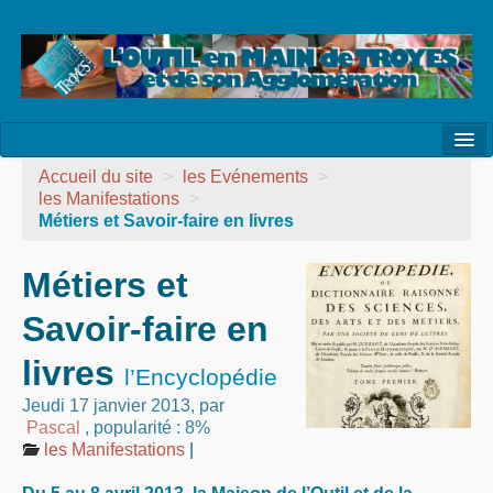
l’Association
Accueil du site
>
les Evénements
>
les Manifestations
>
la Vie de l’Association
Métiers et Savoir-faire en livres
la Vie des Ateliers
Métiers et
les Evénements
Savoir-faire en
les Réalisations
livres
l’Encyclopédie
Agenda
Jeudi 17 janvier 2013
,
par
Pascal
,
popularité : 8%
Contact
les Manifestations
|