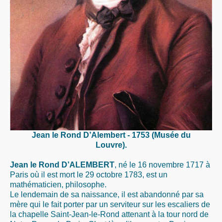
Jean le Rond D’Alembert - 1753 (Musée du
Louvre).
Jean le Rond D’ALEMBERT
, né le 16 novembre 1717 à
Paris où il est mort le 29 octobre 1783, est un
mathématicien, philosophe.
Le lendemain de sa naissance, il est abandonné par sa
mère qui le fait porter par un serviteur sur les escaliers de
la chapelle Saint-Jean-le-Rond attenant à la tour nord de