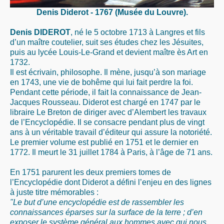
Denis Diderot - 1767 (Musée du Louvre).
Denis DIDEROT
, né le 5 octobre 1713 à Langres et fils
d’un maître coutelier, suit ses études chez les Jésuites,
puis au lycée Louis-Le-Grand et devient maître ès Art en
1732.
Il est écrivain, philosophe. Il mène, jusqu’à son mariage
en 1743, une vie de bohême qui lui fait perdre la foi.
Pendant cette période, il fait la connaissance de Jean-
Jacques Rousseau. Diderot est chargé en 1747 par le
libraire Le Breton de diriger avec d’Alembert les travaux
de l’Encyclopédie. Il se consacre pendant plus de vingt
ans à un véritable travail d’éditeur qui assure la notoriété.
Le premier volume est publié en 1751 et le dernier en
1772. Il meurt le 31 juillet 1784 à Paris, à l’âge de 71 ans.
En 1751 parurent les deux premiers tomes de
l’Encyclopédie dont Diderot a défini l’enjeu en des lignes
à juste titre mémorables :
"Le but d’une encyclopédie est de rassembler les
connaissances éparses sur la surface de la terre ; d’en
exposer le système général aux hommes avec qui nous