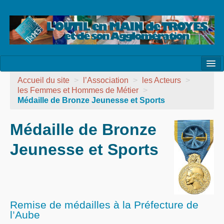
l’Association
Accueil du site
>
l’Association
>
les Acteurs
>
les Femmes et Hommes de Métier
>
la Vie de l’Association
Médaille de Bronze Jeunesse et Sports
la Vie des Ateliers
Médaille de Bronze
les Evénements
Jeunesse et Sports
les Réalisations
Agenda
Contact
Remise de médailles à la Préfecture de
l’Aube