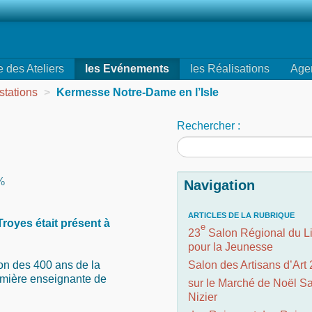
e des Ateliers
les Evénements
les Réalisations
Age
stations
>
Kermesse Notre-Dame en l’Isle
Rechercher :
%
Navigation
ARTICLES DE LA RUBRIQUE
Troyes était présent à
e
23
Salon Régional du L
pour la Jeunesse
ion des 400 ans de la
Salon des Artisans d’Art
emière enseignante de
sur le Marché de Noël Sa
Nizier