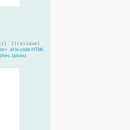
s}}
{italique}
et le code HTML
de>
phes, laissez