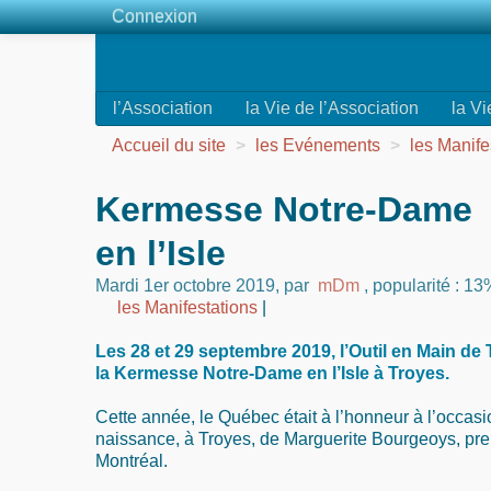
Connexion
l’Association
la Vie de l’Association
la Vi
Accueil du site
>
les Evénements
>
les Manife
Kermesse Notre-Dame
en l’Isle
Mardi 1er octobre 2019
,
par
mDm
,
popularité : 13
les Manifestations
|
Les 28 et 29 septembre 2019, l’Outil en Main de 
la Kermesse Notre-Dame en l’Isle à Troyes.
Cette année, le Québec était à l’honneur à l’occas
naissance, à Troyes, de Marguerite Bourgeoys, pr
Montréal.