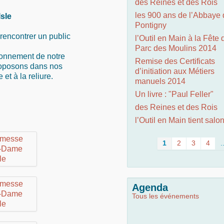
des Reines et des Rois
les 900 ans de l’Abbaye
sle
Pontigny
rencontrer un public
l’Outil en Main à la Fête 
Parc des Moulins 2014
tionnement de notre
Remise des Certificats
proposons dans nos
d’initiation aux Métiers
 et à la reliure.
manuels 2014
Un livre : "Paul Feller"
des Reines et des Rois
l’Outil en Main tient salo
1
2
3
4
.
Agenda
Tous les événements