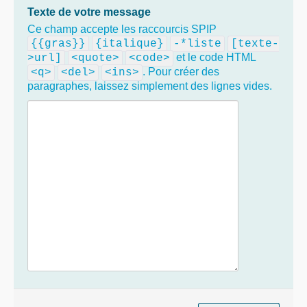
Texte de votre message
Ce champ accepte les raccourcis SPIP
{{gras}}
{italique}
-*liste
[texte-
et le code HTML
>url]
<quote>
<code>
. Pour créer des
<q>
<del>
<ins>
paragraphes, laissez simplement des lignes vides.