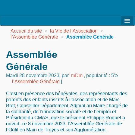
l’Association
Accueil du site
>
la Vie de l’Association
>
l’Assemblée Générale
>
Assemblée Générale
la Vie de l’Association
Assemblée
la Vie des Ateliers
Générale
les Evénements
Mardi 28 novembre 2023
,
par
mDm
,
popularité : 5%
les Réalisations
l’Assemblée Générale
|
Agenda
C’est en présence des bénévoles, des représentants des
parents des enfants inscrits à l’association et de Marc
Contact
Bret, Conseiller Département, Adjoint au Maire chargé de
la solidarité, de l’innovation sociale et de l’emploi et
Président du CMAS, que le président Philippe Roquel a
ouvert, ce 8 novembre 2023, l’Assemblée Générale de
l’Outil en Main de Troyes et son Agglomération.