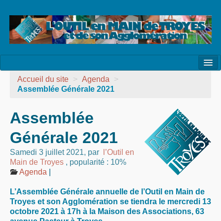
l’Association
Accueil du site
>
Agenda
>
Assemblée Générale 2021
la Vie de l’Association
Assemblée
la Vie des Ateliers
Générale 2021
les Evénements
Samedi 3 juillet 2021
,
par
l’Outil en
les Réalisations
Main de Troyes
,
popularité : 10%
Agenda
|
Agenda
L’
Assemblée Générale annuelle
de l’Outil en Main de
Contact
Troyes et son Agglomération se tiendra le mercredi 13
octobre 2021 à 17h à la Maison des Associations, 63