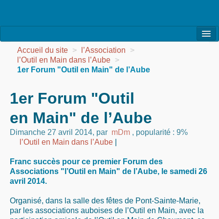
l’Association
Accueil du site
>
l’Association
>
l’Outil en Main dans l’Aube
>
la Vie de l’Association
1er Forum "Outil en Main" de l’Aube
la Vie des Ateliers
1er Forum "Outil
les Evénements
en Main" de l’Aube
les Réalisations
Dimanche 27 avril 2014
,
par
mDm
,
popularité : 9%
l’Outil en Main dans l’Aube
|
Agenda
Franc succès pour ce premier Forum des
Contact
Associations "l’Outil en Main" de l’Aube, le samedi 26
avril 2014.
Organisé, dans la salle des fêtes de Pont-Sainte-Marie,
par les associations auboises de l’Outil en Main, avec la