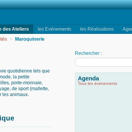
e des Ateliers
les Evénements
les Réalisations
Age
ités
>
Maroquinerie
Rechercher :
 vie quotidienne tels que
mode, la petite
Agenda
uilles, porte-monnaie,
Tous les événements
age, de sport (mallette,
ur les animaux.
rique