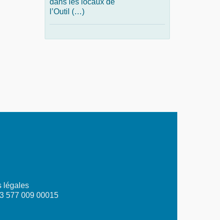
dans les locaux de
l’Outil (…)
 légales
03 577 009 00015