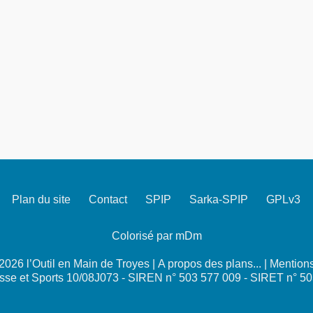
Plan du site
Contact
SPIP
Sarka-SPIP
GPLv3
Colorisé par mDm
026 l’Outil en Main de Troyes |
A propos des plans...
|
Mentions
se et Sports 10/08J073 - SIREN n° 503 577 009 - SIRET n° 5