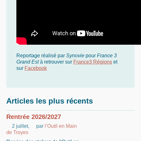
Reportage réalisé par
Synovie
pour
France 3
Grand Est
à retrouver sur
France3 Régions
et
sur
Facebook
Articles les plus récents
Rentrée 2026/2027
2 juillet
,
par
l’Outil en Main
de Troyes