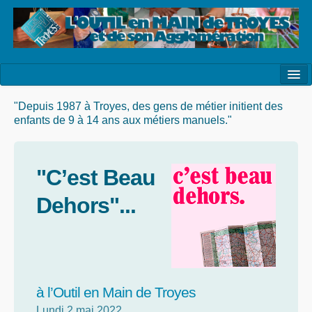
l’Association
"Depuis 1987 à Troyes, des gens de métier initient des
enfants de 9 à 14 ans aux métiers manuels."
la Vie de l’Association
la Vie des Ateliers
"C’est Beau
les Evénements
Dehors"...
les Réalisations
Agenda
Contact
à l’Outil en Main de Troyes
Lundi 2 mai 2022