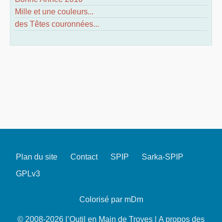
Mille et une couleurs...
des Têtes couronnées...
Plan du site
Contact
SPIP
Sarka-SPIP
GPLv3
Colorisé par mDm
© 2008-2026 l’Outil en Main de Troyes |
A propos des