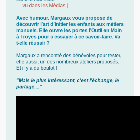
vu dans les Médias
|
Avec humour, Margaux vous propose de
découvrir l’art d’initier les enfants aux métiers
manuels. Elle ouvre les portes l’Outil en Main
à Troyes pour s’essayer à ce savoir-faire. Va
t-elle réussir ?
Margaux a rencontré des bénévoles pour tester,
elle aussi, un des nombreux ateliers proposés.
Et il y a du boulot !
"Mais le plus intéressant, c’est l’échange, le
partage,..."